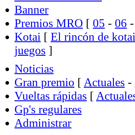
Banner
Premios MRO
[
05
-
06
Kotai
[
El rincón de kota
juegos
]
Noticias
Gran premio
[
Actuales
-
Vueltas rápidas
[
Actuale
Gp's regulares
Administrar