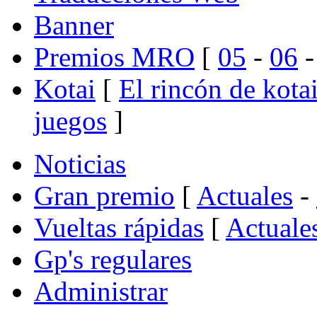
Banner
Premios MRO
[
05
-
06
Kotai
[
El rincón de kota
juegos
]
Noticias
Gran premio
[
Actuales
-
Vueltas rápidas
[
Actuale
Gp's regulares
Administrar