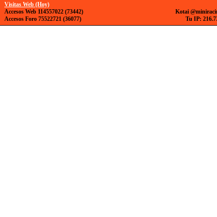
Visitas Web (Hoy)
Accesos Web 114557022 (73442)
Kotai @miniraci
Accesos Foro 75522721 (36077)
Tu IP: 216.7