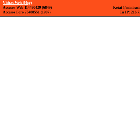
Visitas Web (Hoy)
Accesos Web 114490429 (6849)
Kotai @miniraci
Accesos Foro 75488551 (1907)
Tu IP: 216.7