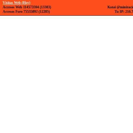
Visitas Web (Hoy)
Accesos Web 114573594 (13383)
Kotai @miniraci
Accesos Foro 75535892 (12205)
Tu IP: 216.