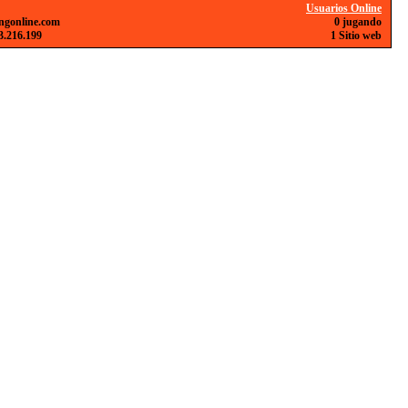
Usuarios Online
ngonline.com
0 jugando
3.216.199
1 Sitio web