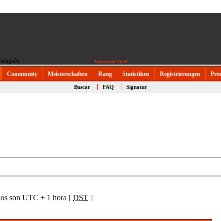
Download Spiel
Community
Meisterschaften
Rang
Statistiken
Registrierungen
Pre
Buscar
FAQ
Signatur
ios son UTC + 1 hora [
DST
]