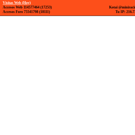
Visitas Web (Hoy)
Accesos Web 114577464 (17253)
Kotai @miniraci
Accesos Foro 75541798 (18111)
Tu IP: 216.7