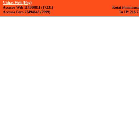
Visitas Web (Hoy)
Accesos Web 114500811 (17231)
Kotai @miniraci
Accesos Foro 75494643 (7999)
Tu IP: 216.7