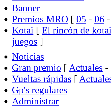
Banner
Premios MRO
[
05
-
06
Kotai
[
El rincón de kota
juegos
]
Noticias
Gran premio
[
Actuales
-
Vueltas rápidas
[
Actuale
Gp's regulares
Administrar