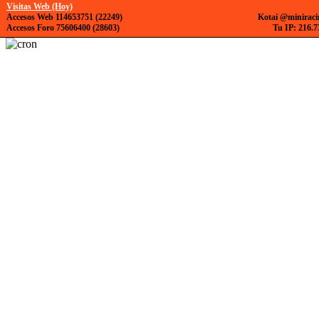
Visitas Web (Hoy)
Accesos Web 114653751 (22249)
Kotai @miniraci
Accesos Foro 75606400 (28603)
Tu IP: 216.7