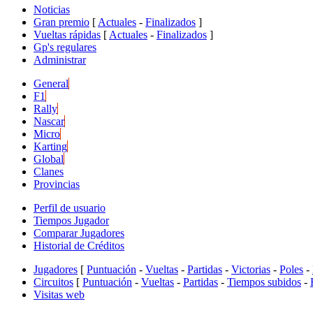
Noticias
Gran premio
[
Actuales
-
Finalizados
]
Vueltas rápidas
[
Actuales
-
Finalizados
]
Gp's regulares
Administrar
General
F1
Rally
Nascar
Micro
Karting
Global
Clanes
Provincias
Perfil de usuario
Tiempos Jugador
Comparar Jugadores
Historial de Créditos
Jugadores
[
Puntuación
-
Vueltas
-
Partidas
-
Victorias
-
Poles
-
Circuitos
[
Puntuación
-
Vueltas
-
Partidas
-
Tiempos subidos
-
Visitas web