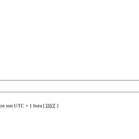
ios son UTC + 1 hora [
DST
]