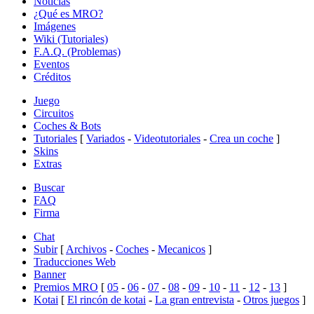
Noticias
¿Qué es MRO?
Imágenes
Wiki (Tutoriales)
F.A.Q. (Problemas)
Eventos
Créditos
Juego
Circuitos
Coches & Bots
Tutoriales
[
Variados
-
Videotutoriales
-
Crea un coche
]
Skins
Extras
Buscar
FAQ
Firma
Chat
Subir
[
Archivos
-
Coches
-
Mecanicos
]
Traducciones Web
Banner
Premios MRO
[
05
-
06
-
07
-
08
-
09
-
10
-
11
-
12
-
13
]
Kotai
[
El rincón de kotai
-
La gran entrevista
-
Otros juegos
]