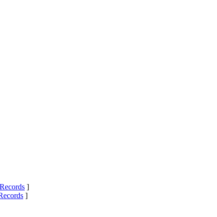
Records
]
Records
]