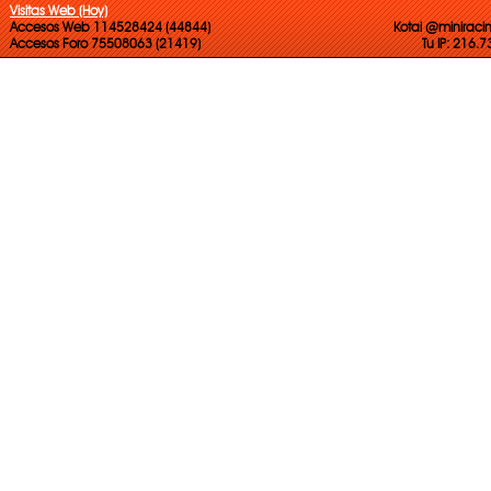
Visitas Web (Hoy)
Accesos Web 114528424 (44844)
Kotai @miniraci
Accesos Foro 75508063 (21419)
Tu IP: 216.