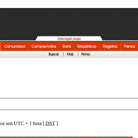
Descargar juego
Comunidad
Campeonatos
Rank
Estadísticas
Registros
Prensa
Buscar
FAQ
Firma
ios son UTC + 1 hora [
DST
]