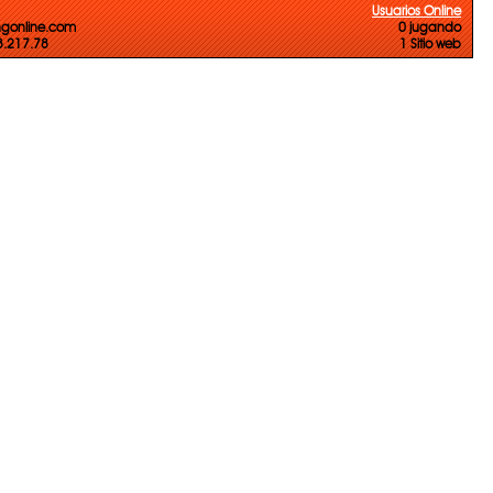
Usuarios Online
ngonline.com
0 jugando
73.217.78
1 Sitio web