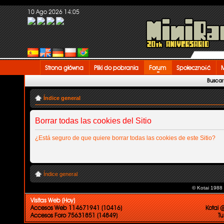
10 Ago 2026 14:05
Strona główna
Pliki do pobrania
Forum
Społeczność
M
Buscar
Índice general
Borrar todas las cookies del Sitio
¿Está seguro de que quiere borrar todas las cookies de este Sitio?
Índice general
© Kotai 1988
Visitas Web (Hoy)
Accesos Web 114671941 (10416)
Kotai 
Accesos Foro 75631851 (14849)
Tu