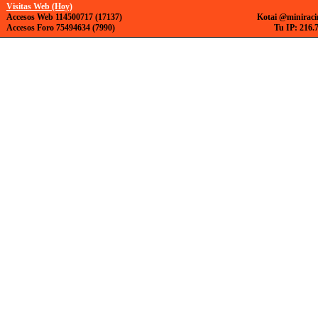
Visitas Web (Hoy)
Accesos Web 114500717 (17137)
Kotai @miniraci
Accesos Foro 75494634 (7990)
Tu IP: 216.