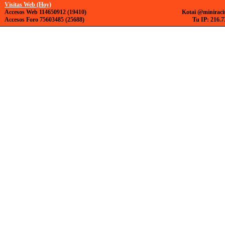
Visitas Web (Hoy)
Accesos Web 114650912 (19410)
Kotai @miniraci
Accesos Foro 75603485 (25688)
Tu IP: 216.7