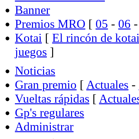
Banner
Premios MRO
[
05
-
06
Kotai
[
El rincón de kota
juegos
]
Noticias
Gran premio
[
Actuales
-
Vueltas rápidas
[
Actuale
Gp's regulares
Administrar