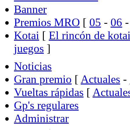
Banner
Premios MRO
[
05
-
06
Kotai
[
El rincón de kota
juegos
]
Noticias
Gran premio
[
Actuales
-
Vueltas rápidas
[
Actuale
Gp's regulares
Administrar