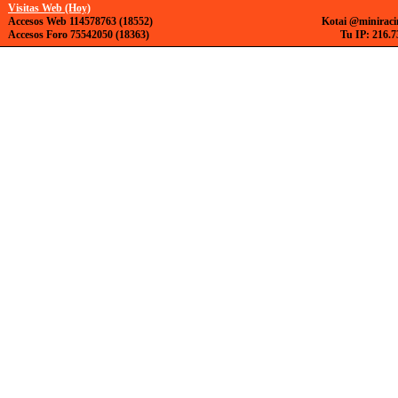
Visitas Web (Hoy)
Accesos Web 114578763 (18552)
Kotai @miniraci
Accesos Foro 75542050 (18363)
Tu IP: 216.7