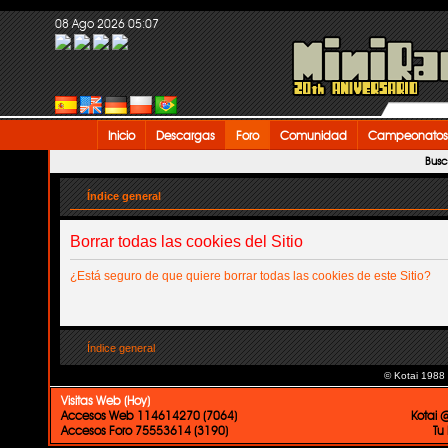
08 Ago 2026 05:07
Inicio
Descargas
Foro
Comunidad
Campeonatos
Busc
Índice general
Borrar todas las cookies del Sitio
¿Está seguro de que quiere borrar todas las cookies de este Sitio?
Índice general
© Kotai 1988
Visitas Web (Hoy)
Accesos Web 114614270 (7064)
Kotai 
Accesos Foro 75553614 (3190)
Tu