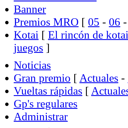
Banner
Premios MRO
[
05
-
06
Kotai
[
El rincón de kota
juegos
]
Noticias
Gran premio
[
Actuales
-
Vueltas rápidas
[
Actuale
Gp's regulares
Administrar