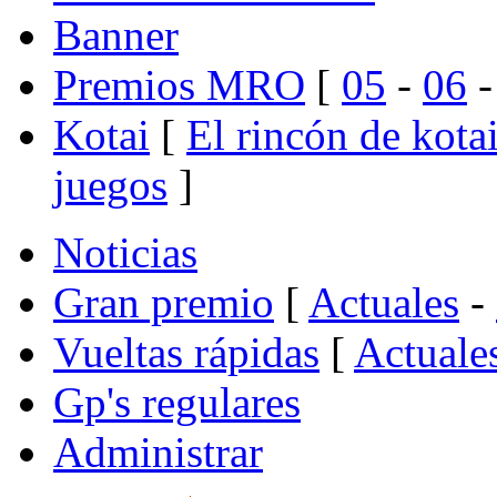
Banner
Premios MRO
[
05
-
06
Kotai
[
El rincón de kota
juegos
]
Noticias
Gran premio
[
Actuales
-
Vueltas rápidas
[
Actuale
Gp's regulares
Administrar