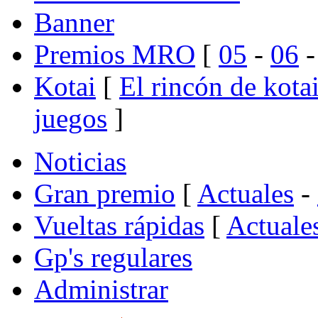
Banner
Premios MRO
[
05
-
06
Kotai
[
El rincón de kota
juegos
]
Noticias
Gran premio
[
Actuales
-
Vueltas rápidas
[
Actuale
Gp's regulares
Administrar