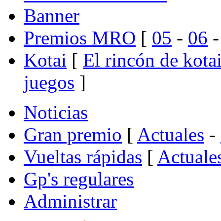
Banner
Premios MRO
[
05
-
06
Kotai
[
El rincón de kota
juegos
]
Noticias
Gran premio
[
Actuales
-
Vueltas rápidas
[
Actuale
Gp's regulares
Administrar