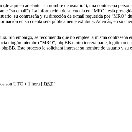
(de aquí en adelante "su nombre de usuario"), una contraseña personal 
lante "su email"). La información de su cuenta en "MRO" está protegida 
uario, su contraseña y su dirección de e-mail requerida por "MRO" dura
formación en su cuenta será públicamente exhibida. Además, en su cuenta
segura. Sin embargo, se recomienda que no emplee la misma contraseña en
ia ningún miembro "MRO", phpBB u otra tercera parte, legítimamente l
re phpBB. Este proceso le solicitará ingresar su nombre de usuario y s
ios son UTC + 1 hora [
DST
]