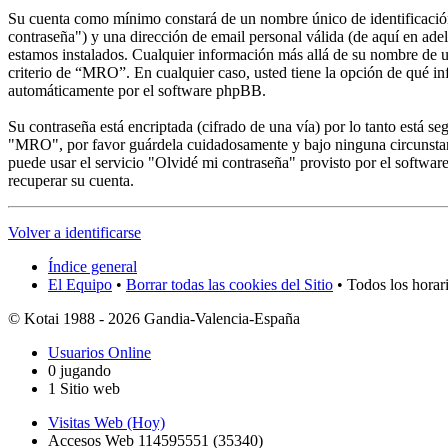
Su cuenta como mínimo constará de un nombre único de identificación 
contraseña") y una dirección de email personal válida (de aquí en ade
estamos instalados. Cualquier información más allá de su nombre de us
criterio de “MRO”. En cualquier caso, usted tiene la opción de qué in
automáticamente por el software phpBB.
Su contraseña está encriptada (cifrado de una vía) por lo tanto está 
"MRO", por favor guárdela cuidadosamente y bajo ninguna circunstanc
puede usar el servicio "Olvidé mi contraseña" provisto por el softwa
recuperar su cuenta.
Volver a identificarse
Índice general
El Equipo
•
Borrar todas las cookies del Sitio
• Todos los horar
© Kotai 1988 - 2026 Gandia-Valencia-España
Usuarios Online
0 jugando
1 Sitio web
Visitas Web (Hoy)
Accesos Web 114595551 (35340)