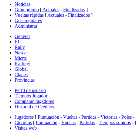
Noticias
Gran premio
[
Actuales
-
Finalizados
]
Vueltas rápidas
[
Actuales
-
Finalizados
]
Gp's regulares
Administrar
General
F1
Rally
Nascar
Micro
Karting
Global
Clanes
Provincias
Perfil de usuario
Tiempos Jugador
Comparar Jugadores
Historial de Créditos
Jugadores
[
Puntuación
-
Vueltas
-
Partidas
-
Victorias
-
Poles
-
Circuitos
[
Puntuación
-
Vueltas
-
Partidas
-
Tiempos subidos
-
Visitas web