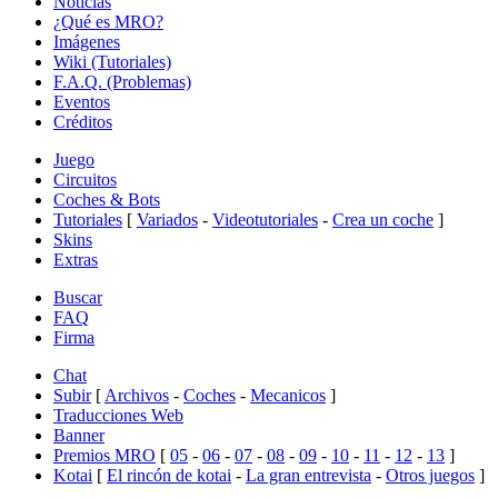
Noticias
¿Qué es MRO?
Imágenes
Wiki (Tutoriales)
F.A.Q. (Problemas)
Eventos
Créditos
Juego
Circuitos
Coches & Bots
Tutoriales
[
Variados
-
Videotutoriales
-
Crea un coche
]
Skins
Extras
Buscar
FAQ
Firma
Chat
Subir
[
Archivos
-
Coches
-
Mecanicos
]
Traducciones Web
Banner
Premios MRO
[
05
-
06
-
07
-
08
-
09
-
10
-
11
-
12
-
13
]
Kotai
[
El rincón de kotai
-
La gran entrevista
-
Otros juegos
]