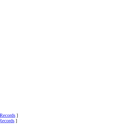
Records
]
Records
]