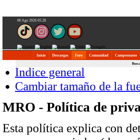
06 Ago 2026 05:28
Inicio
Descargas
Foro
Comunidad
Campeonatos
Busc
Índice general
Cambiar tamaño de la fu
MRO - Política de priv
Esta política explica con 