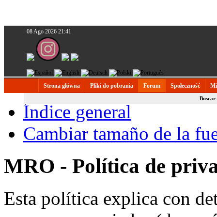
08 Ago 2026 21:41
Strona główna
Pliki do pobrania
Forum
Społeczność
Mi
Buscar
Índice general
Cambiar tamaño de la fu
MRO - Política de priv
Esta política explica con 