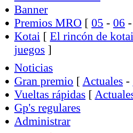
Banner
Premios MRO
[
05
-
06
Kotai
[
El rincón de kota
juegos
]
Noticias
Gran premio
[
Actuales
-
Vueltas rápidas
[
Actuale
Gp's regulares
Administrar