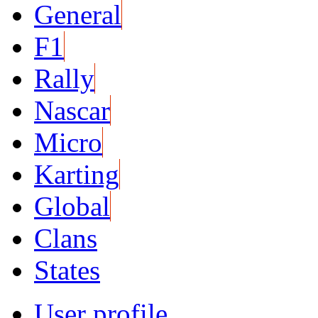
General
F1
Rally
Nascar
Micro
Karting
Global
Clans
States
User profile