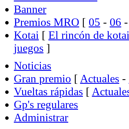
Banner
Premios MRO
[
05
-
06
Kotai
[
El rincón de kota
juegos
]
Noticias
Gran premio
[
Actuales
-
Vueltas rápidas
[
Actuale
Gp's regulares
Administrar