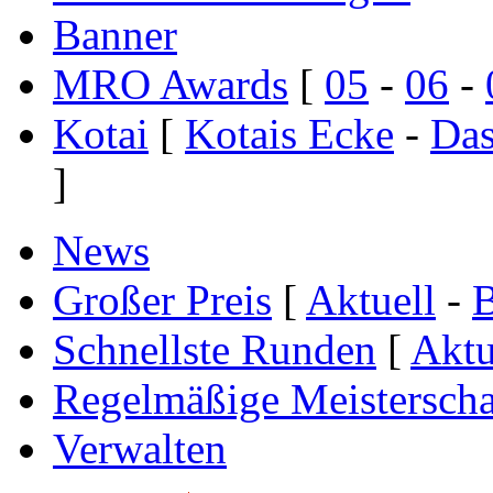
Banner
MRO Awards
[
05
-
06
-
Kotai
[
Kotais Ecke
-
Das
]
News
Großer Preis
[
Aktuell
-
B
Schnellste Runden
[
Aktu
Regelmäßige Meisterscha
Verwalten