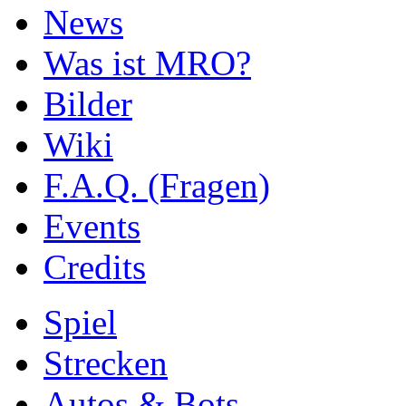
News
Was ist MRO?
Bilder
Wiki
F.A.Q. (Fragen)
Events
Credits
Spiel
Strecken
Autos & Bots