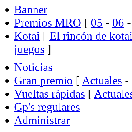
Banner
Premios MRO
[
05
-
06
Kotai
[
El rincón de kota
juegos
]
Noticias
Gran premio
[
Actuales
-
Vueltas rápidas
[
Actuale
Gp's regulares
Administrar