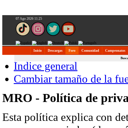
07 Ago 2026 11:25
Inicio
Descargas
Foro
Comunidad
Campeonatos
Busc
Índice general
Cambiar tamaño de la fu
MRO - Política de priv
Esta política explica con 