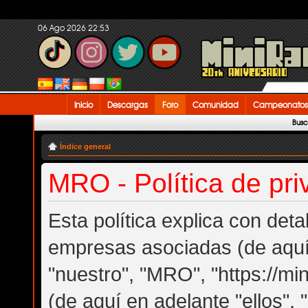
06 Ago 2026 22:53
Inicio
Descargas
Foro
Comunidad
Campeonatos
Busc
Índice general
MRO - Política de pri
Esta política explica con det
empresas asociadas (de aquí 
"nuestro", "MRO", "https://mi
(de aquí en adelante "ellos",