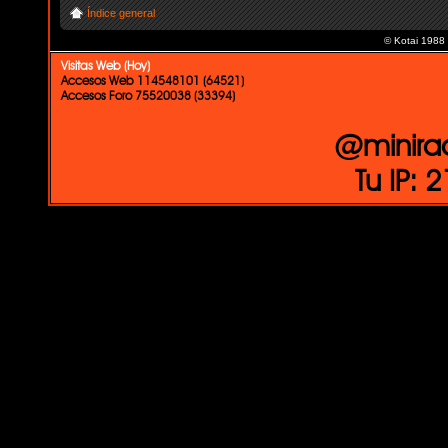
Índice general
© Kotai 1988
Visitas Web (Hoy)
Accesos Web 114548101 (64521)
Accesos Foro 75520038 (33394)
@minira
Tu IP: 