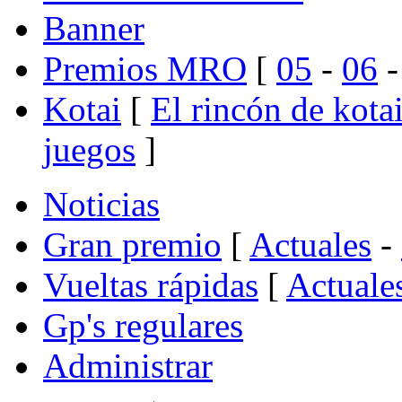
Banner
Premios MRO
[
05
-
06
Kotai
[
El rincón de kota
juegos
]
Noticias
Gran premio
[
Actuales
-
Vueltas rápidas
[
Actuale
Gp's regulares
Administrar