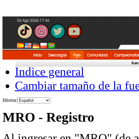
06 Ago 2026 17:46
Inicio
Descargas
Foro
Comunidad
Campeonatos
Busc
Índice general
Cambiar tamaño de la fu
Idioma:
MRO - Registro
Al ingresar en "MRO" (de a