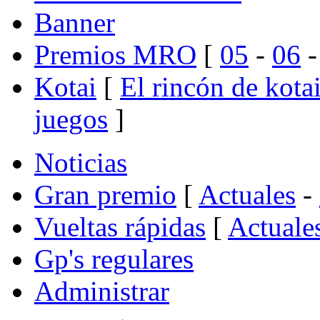
Banner
Premios MRO
[
05
-
06
Kotai
[
El rincón de kota
juegos
]
Noticias
Gran premio
[
Actuales
-
Vueltas rápidas
[
Actuale
Gp's regulares
Administrar