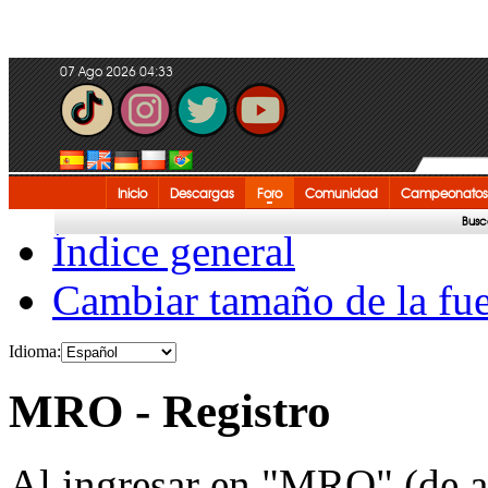
07 Ago 2026 04:33
Inicio
Descargas
Foro
Comunidad
Campeonatos
Busc
Índice general
Cambiar tamaño de la fu
Idioma:
MRO - Registro
Al ingresar en "MRO" (de a