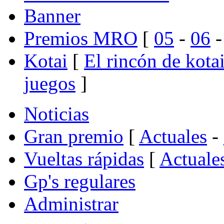
Banner
Premios MRO
[
05
-
06
Kotai
[
El rincón de kota
juegos
]
Noticias
Gran premio
[
Actuales
-
Vueltas rápidas
[
Actuale
Gp's regulares
Administrar