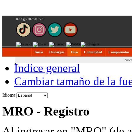
07 Ago 2026 01:25
Inicio
Descargas
Foro
Comunidad
Campeonatos
Busc
Índice general
Cambiar tamaño de la fu
Idioma:
MRO - Registro
Al ingresar en "MRO" (de a