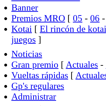
Banner
Premios MRO
[
05
-
06
Kotai
[
El rincón de kota
juegos
]
Noticias
Gran premio
[
Actuales
-
Vueltas rápidas
[
Actuale
Gp's regulares
Administrar