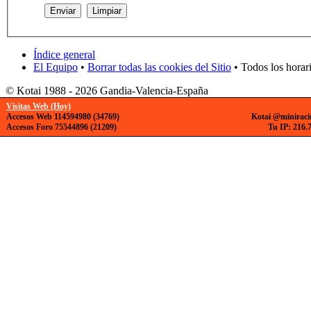
Índice general
El Equipo
•
Borrar todas las cookies del Sitio
• Todos los horar
© Kotai 1988 - 2026 Gandia-Valencia-España
Visitas Web (Hoy)
Accesos Web 114594980 (34769)
Kotai @miniraci
Accesos Foro 75544896 (21209)
Tu IP: 216.