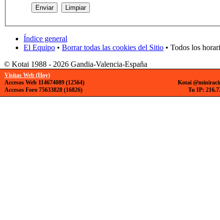
Índice general
El Equipo
•
Borrar todas las cookies del Sitio
• Todos los horar
© Kotai 1988 - 2026 Gandia-Valencia-España
Visitas Web (Hoy)
Accesos Web 114674089 (12564)
Kotai @miniraci
Accesos Foro 75633828 (16826)
Tu IP: 216.7