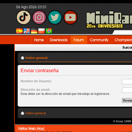
06 Ago 2026 23:01
Home
Downloads
Forum
Community
Champion
Busca
Índice general
Enviar contraseña
Nombre de Usuario:
Dirección de email:
Esta debe ser la dirección de email que introdujo al registrarse.
Índice general
© Kotai 1988
Visitas Web (Hoy)