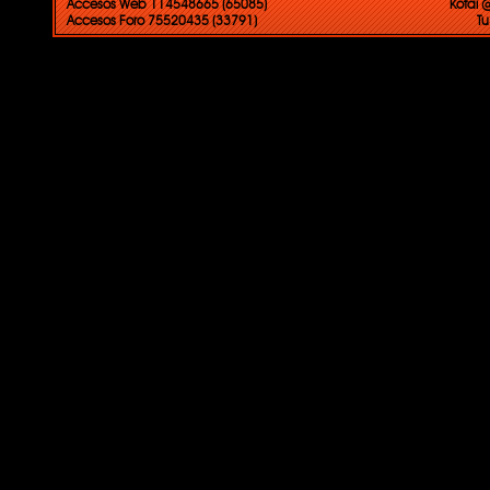
Accesos Web 114548665 (65085)
Kotai 
Accesos Foro 75520435 (33791)
Tu