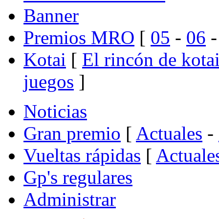
Banner
Premios MRO
[
05
-
06
Kotai
[
El rincón de kota
juegos
]
Noticias
Gran premio
[
Actuales
-
Vueltas rápidas
[
Actuale
Gp's regulares
Administrar