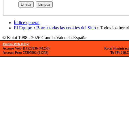
Índice general
El Equipo
•
Borrar todas las cookies del Sitio
• Todos los horar
© Kotai 1988 - 2026 Gandia-Valencia-España
Visitas Web (Hoy)
Accesos Web 114527836 (44256)
Kotai @miniraci
Accesos Foro 75507902 (21258)
Tu IP: 216.7