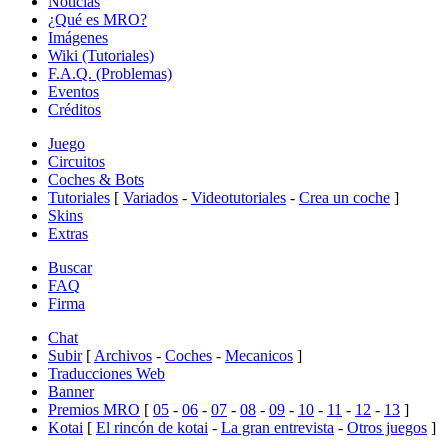
Noticias
¿Qué es MRO?
Imágenes
Wiki (Tutoriales)
F.A.Q. (Problemas)
Eventos
Créditos
Juego
Circuitos
Coches & Bots
Tutoriales
[
Variados
-
Videotutoriales
-
Crea un coche
]
Skins
Extras
Buscar
FAQ
Firma
Chat
Subir
[
Archivos
-
Coches
-
Mecanicos
]
Traducciones Web
Banner
Premios MRO
[
05
-
06
-
07
-
08
-
09
-
10
-
11
-
12
-
13
]
Kotai
[
El rincón de kotai
-
La gran entrevista
-
Otros juegos
]