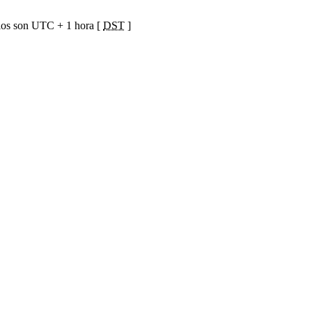
ios son UTC + 1 hora [
DST
]