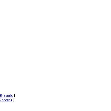
Records
]
Records
]