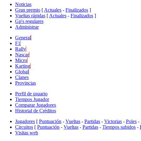
Noticias
Gran premio
[
Actuales
-
Finalizados
]
Vueltas rápidas
[
Actuales
-
Finalizados
]
Gp's regulares
Administrar
General
F1
Rally
Nascar
Micro
Karting
Global
Clanes
Provincias
Perfil de usuario
Tiempos Jugador
Comparar Jugadores
Historial de Créditos
Jugadores
[
Puntuación
-
Vueltas
-
Partidas
-
Victorias
-
Poles
-
Circuitos
[
Puntuación
-
Vueltas
-
Partidas
-
Tiempos subidos
-
Visitas web