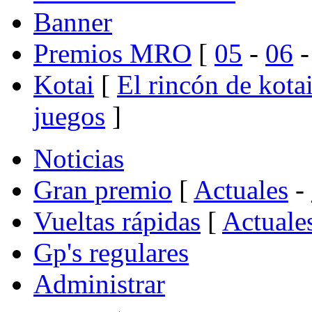
Banner
Premios MRO
[
05
-
06
Kotai
[
El rincón de kota
juegos
]
Noticias
Gran premio
[
Actuales
-
Vueltas rápidas
[
Actuale
Gp's regulares
Administrar