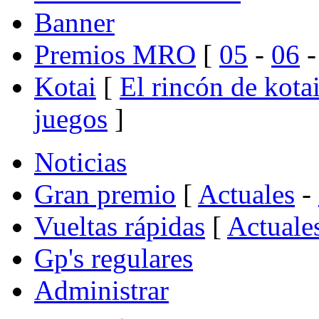
Banner
Premios MRO
[
05
-
06
Kotai
[
El rincón de kota
juegos
]
Noticias
Gran premio
[
Actuales
-
Vueltas rápidas
[
Actuale
Gp's regulares
Administrar