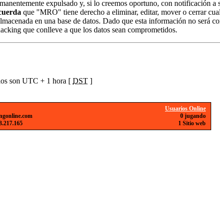
manentemente expulsado y, si lo creemos oportuno, con notificación a su
cuerda
que "MRO" tiene derecho a eliminar, editar, mover o cerrar cu
lmacenada en una base de datos. Dado que esta información no será co
hacking que conlleve a que los datos sean comprometidos.
ios son UTC + 1 hora [
DST
]
Usuarios Online
ngonline.com
0 jugando
3.217.165
1 Sitio web