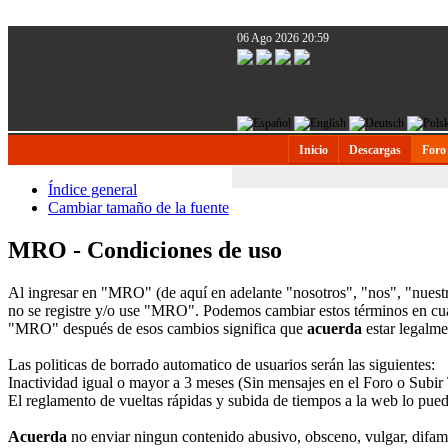
06 Ago 2026 20:59
Inicio
Descargas
Foro
Índice general
Cambiar tamaño de la fuente
MRO - Condiciones de uso
Al ingresar en "MRO" (de aquí en adelante "nosotros", "nos", "nuest
no se registre y/o use "MRO". Podemos cambiar estos términos en cual
"MRO" después de esos cambios significa que
acuerda
estar legalme
Las politicas de borrado automatico de usuarios serán las siguientes:
Inactividad igual o mayor a 3 meses (Sin mensajes en el Foro o Subir
El reglamento de vueltas rápidas y subida de tiempos a la web lo pue
Acuerda
no enviar ningun contenido abusivo, obsceno, vulgar, difama