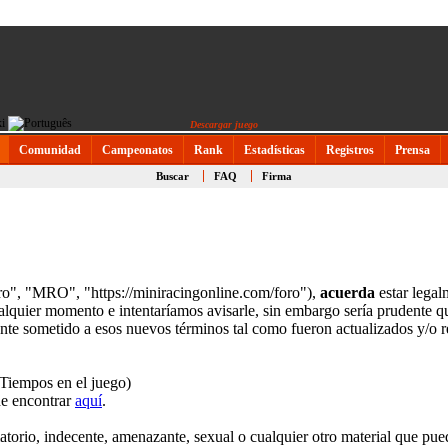
Descargar juego
Comunidad
Campeonatos
Rank
Estadísticas
Registros
Prensa
Buscar
FAQ
Firma
ro", "MRO", "https://miniracingonline.com/foro"),
acuerda
estar legal
quier momento e intentaríamos avisarle, sin embargo sería prudente que
nte sometido a esos nuevos términos tal como fueron actualizados y/o 
 Tiempos en el juego)
de encontrar
aquí
.
torio, indecente, amenazante, sexual o cualquier otro material que pued