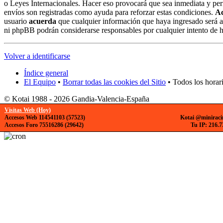
o Leyes Internacionales. Hacer eso provocará que sea inmediata y per
envíos son registradas como ayuda para reforzar estas condiciones.
A
usuario
acuerda
que cualquier información que haya ingresado será a
ni phpBB podrán considerarse responsables por cualquier intento de 
Volver a identificarse
Índice general
El Equipo
•
Borrar todas las cookies del Sitio
• Todos los horar
© Kotai 1988 - 2026 Gandia-Valencia-España
Visitas Web (Hoy)
Accesos Web 114541103 (57523)
Kotai @miniraci
Accesos Foro 75516286 (29642)
Tu IP: 216.7