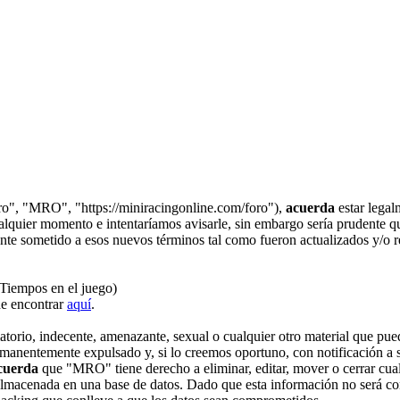
ro", "MRO", "https://miniracingonline.com/foro"),
acuerda
estar legal
quier momento e intentaríamos avisarle, sin embargo sería prudente que
nte sometido a esos nuevos términos tal como fueron actualizados y/o 
 Tiempos en el juego)
de encontrar
aquí
.
torio, indecente, amenazante, sexual o cualquier otro material que pued
manentemente expulsado y, si lo creemos oportuno, con notificación a su
cuerda
que "MRO" tiene derecho a eliminar, editar, mover o cerrar cu
lmacenada en una base de datos. Dado que esta información no será co