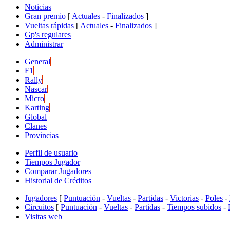
Noticias
Gran premio
[
Actuales
-
Finalizados
]
Vueltas rápidas
[
Actuales
-
Finalizados
]
Gp's regulares
Administrar
General
F1
Rally
Nascar
Micro
Karting
Global
Clanes
Provincias
Perfil de usuario
Tiempos Jugador
Comparar Jugadores
Historial de Créditos
Jugadores
[
Puntuación
-
Vueltas
-
Partidas
-
Victorias
-
Poles
-
Circuitos
[
Puntuación
-
Vueltas
-
Partidas
-
Tiempos subidos
-
Visitas web