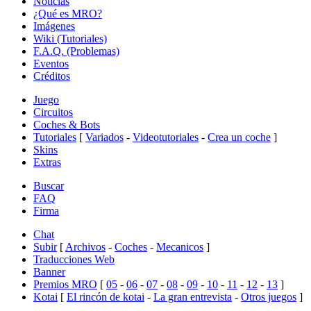
Noticias
¿Qué es MRO?
Imágenes
Wiki (Tutoriales)
F.A.Q. (Problemas)
Eventos
Créditos
Juego
Circuitos
Coches & Bots
Tutoriales
[
Variados
-
Videotutoriales
-
Crea un coche
]
Skins
Extras
Buscar
FAQ
Firma
Chat
Subir
[
Archivos
-
Coches
-
Mecanicos
]
Traducciones Web
Banner
Premios MRO
[
05
-
06
-
07
-
08
-
09
-
10
-
11
-
12
-
13
]
Kotai
[
El rincón de kotai
-
La gran entrevista
-
Otros juegos
]