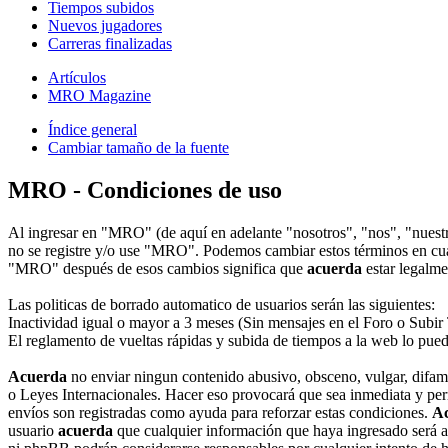
Tiempos subidos
Nuevos jugadores
Carreras finalizadas
Artículos
MRO Magazine
Índice general
Cambiar tamaño de la fuente
MRO - Condiciones de uso
Al ingresar en "MRO" (de aquí en adelante "nosotros", "nos", "nuest
no se registre y/o use "MRO". Podemos cambiar estos términos en cual
"MRO" después de esos cambios significa que
acuerda
estar legalme
Las politicas de borrado automatico de usuarios serán las siguientes:
Inactividad igual o mayor a 3 meses (Sin mensajes en el Foro o Subir
El reglamento de vueltas rápidas y subida de tiempos a la web lo pue
Acuerda
no enviar ningun contenido abusivo, obsceno, vulgar, difama
o Leyes Internacionales. Hacer eso provocará que sea inmediata y per
envíos son registradas como ayuda para reforzar estas condiciones.
A
usuario
acuerda
que cualquier información que haya ingresado será a