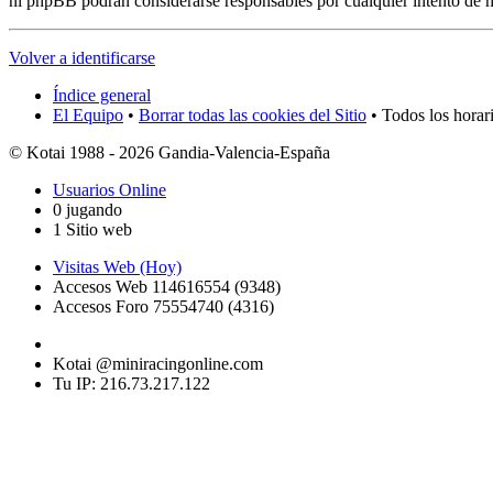
ni phpBB podrán considerarse responsables por cualquier intento de 
Volver a identificarse
Índice general
El Equipo
•
Borrar todas las cookies del Sitio
• Todos los horar
© Kotai 1988 - 2026 Gandia-Valencia-España
Usuarios Online
0 jugando
1 Sitio web
Visitas Web (Hoy)
Accesos Web 114616554 (9348)
Accesos Foro 75554740 (4316)
Kotai @miniracingonline.com
Tu IP: 216.73.217.122