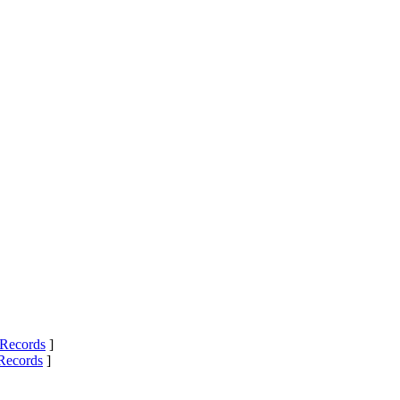
Records
]
Records
]