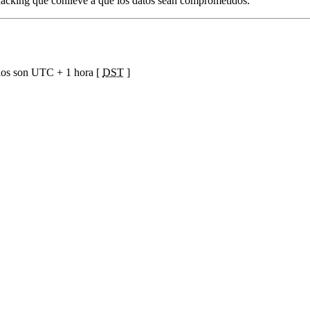
hacking que conlleve a que los datos sean comprometidos.
ios son UTC + 1 hora [
DST
]