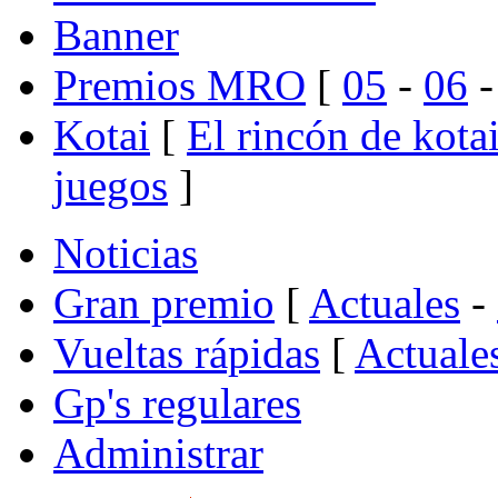
Banner
Premios MRO
[
05
-
06
Kotai
[
El rincón de kota
juegos
]
Noticias
Gran premio
[
Actuales
-
Vueltas rápidas
[
Actuale
Gp's regulares
Administrar